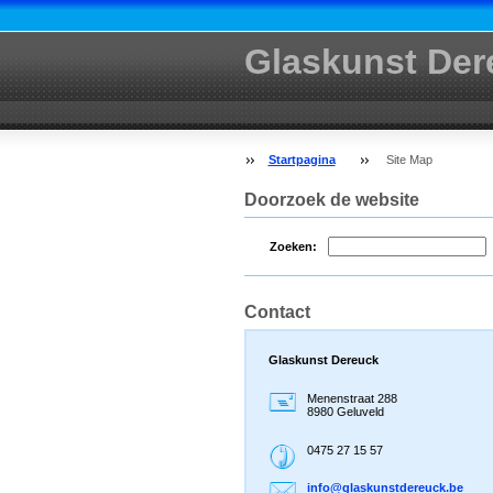
Glaskunst Der
Startpagina
Site Map
Doorzoek de website
Zoeken:
Contact
Glaskunst Dereuck
Menenstraat 288
8980 Geluveld
0475 27 15 57
info@gla
skunstde
reuck.be