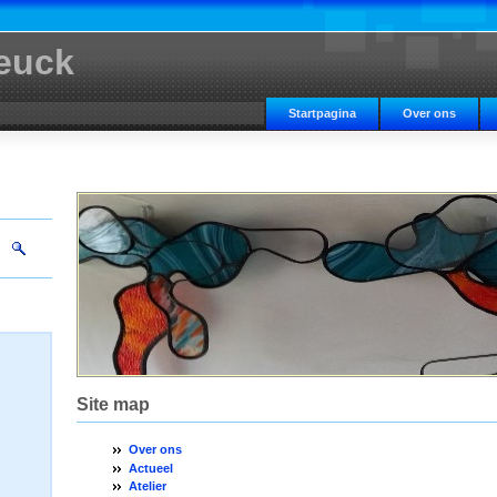
euck
Startpagina
Over ons
Site map
Over ons
Actueel
Atelier