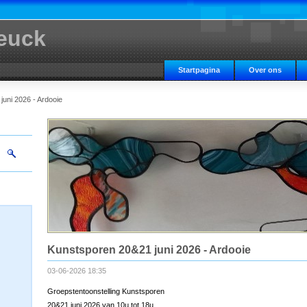
euck
Startpagina
Over ons
uni 2026 - Ardooie
Kunstsporen 20&21 juni 2026 - Ardooie
03-06-2026 18:35
Groepstentoonstelling Kunstsporen
20&21 juni 2026 van 10u tot 18u