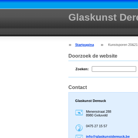
Glaskunst Der
Startpagina
Kunstsporen 20&21 j
Doorzoek de website
Zoeken:
Contact
Glaskunst Dereuck
Menenstraat 288
8980 Geluveld
0475 27 15 57
info@gla
skunstde
reuck.be